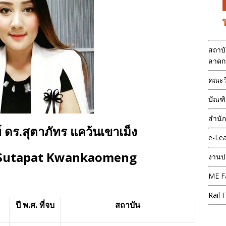
สถาบ
ลาดก
คณะว
บัณฑิ
สำนั
ดร.สุตาภัทร แคว้นเขาเม็ง
e-Lea
r.Sutapat Kwankaomeng
งานป
ME F
Rail 
ปี พ
.
ศ
.
ที่จบ
สถาบัน